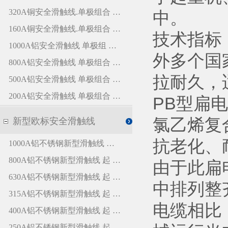
中。
技术指标
外多个国
拉耐久，
PB型扁
氯乙烯复
抗老化、
由于此扁
中排列整
电缆相比